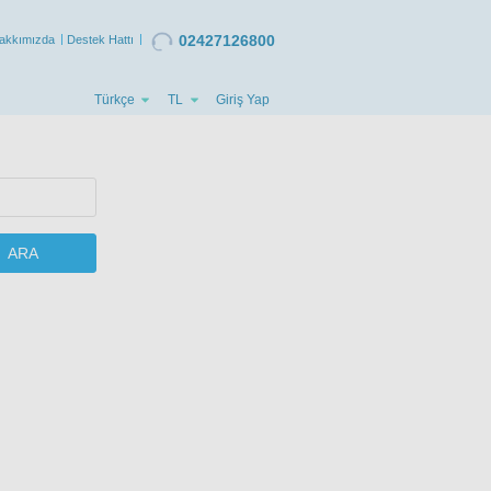
02427126800
akkımızda
Destek Hattı
Türkçe
TL
Giriş Yap
ARA