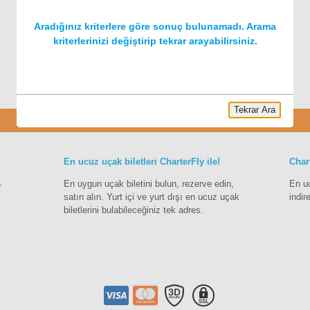
Aradığınız kriterlere göre sonuç bulunamadı. Arama
kriterlerinizi değiştirip tekrar arayabilirsiniz.
Tekrar Ara
Charter
En ucuz uçak biletleri CharterFly ile!
Char
En uygun uçak biletini bulun, rezerve edin,
En u
r
satın alın. Yurt içi ve yurt dışı en ucuz uçak
indir
biletlerini bulabileceğiniz tek adres.