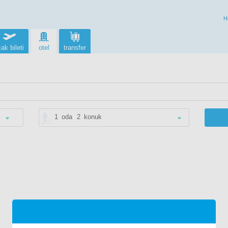
H
ak bileti
otel
transfer
1
oda
2
konuk