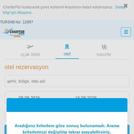
CharterFly'i kullanarak çerez kullanım koşullarını kabul ediyorsunuz.
Detaylı
bilgi için tıklayınız.
TURSAB No:
12097
otel
uçak bileti
transfer
otel rezervasyon
1
oda
2
konuk
Aradığınız kriterlere göre sonuç bulunamadı. Arama
ARA
kriterlerinizi değiştirip tekrar arayabilirsiniz.