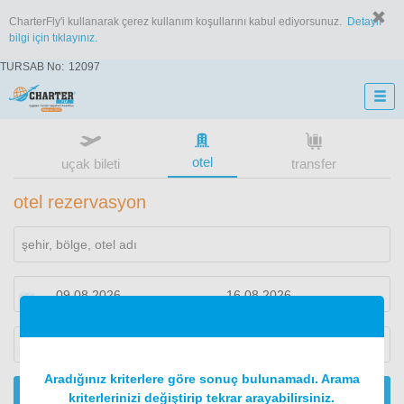
CharterFly'i kullanarak çerez kullanım koşullarını kabul ediyorsunuz.
Detaylı
bilgi için tıklayınız.
TURSAB No:
12097
otel
uçak bileti
transfer
otel rezervasyon
1
oda
2
konuk
Aradığınız kriterlere göre sonuç bulunamadı. Arama
ARA
kriterlerinizi değiştirip tekrar arayabilirsiniz.