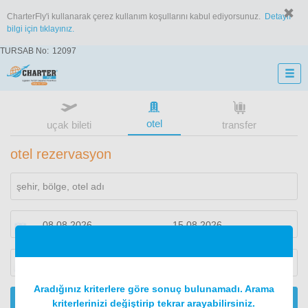
CharterFly'i kullanarak çerez kullanım koşullarını kabul ediyorsunuz.
Detaylı
bilgi için tıklayınız.
TURSAB No:
12097
otel
uçak bileti
transfer
otel rezervasyon
1
oda
2
konuk
Aradığınız kriterlere göre sonuç bulunamadı. Arama
ARA
kriterlerinizi değiştirip tekrar arayabilirsiniz.