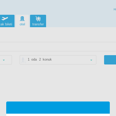
H
ak bileti
otel
transfer
1
oda
2
konuk