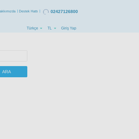
02427126800
akkımızda
Destek Hattı
Türkçe
TL
Giriş Yap
ARA