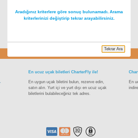
Aradığınız kriterlere göre sonuç bulunamadı. Arama
kriterlerinizi değiştirip tekrar arayabilirsiniz.
Tekrar Ara
Charter
En ucuz uçak biletleri CharterFly ile!
Char
En uygun uçak biletini bulun, rezerve edin,
En u
r
satın alın. Yurt içi ve yurt dışı en ucuz uçak
indir
biletlerini bulabileceğiniz tek adres.