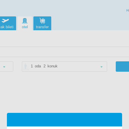
H
ak bileti
otel
transfer
1
oda
2
konuk