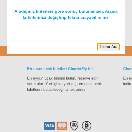
Aradığınız kriterlere göre sonuç bulunamadı. Arama
kriterlerinizi değiştirip tekrar arayabilirsiniz.
Tekrar Ara
Charter
En ucuz uçak biletleri CharterFly ile!
Char
En uygun uçak biletini bulun, rezerve edin,
En u
r
satın alın. Yurt içi ve yurt dışı en ucuz uçak
indir
biletlerini bulabileceğiniz tek adres.