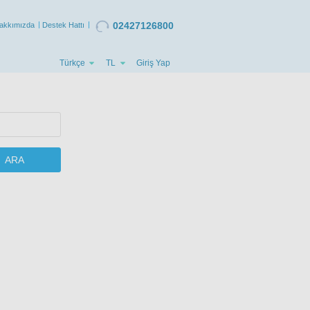
02427126800
akkımızda
Destek Hattı
Türkçe
TL
Giriş Yap
ARA