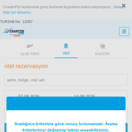
CharterFly'i kullanarak çerez kullanım koşullarını kabul ediyorsunuz.
Detaylı
bilgi için tıklayınız.
TURSAB No:
12097
otel
uçak bileti
transfer
otel rezervasyon
1
oda
2
konuk
Aradığınız kriterlere göre sonuç bulunamadı. Arama
ARA
kriterlerinizi değiştirip tekrar arayabilirsiniz.