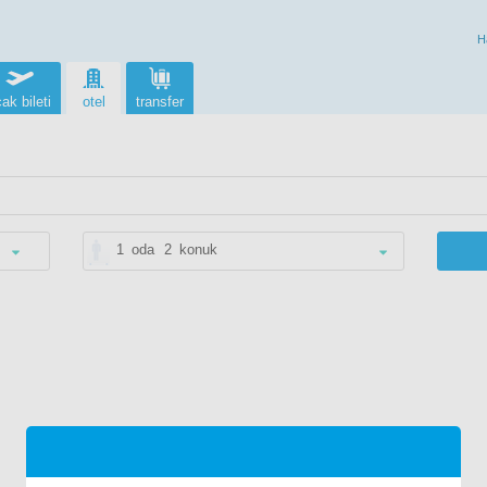
H
ak bileti
otel
transfer
1
oda
2
konuk