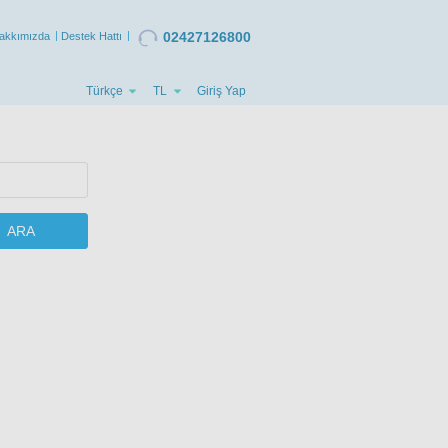
02427126800
akkımızda
Destek Hattı
Türkçe
TL
Giriş Yap
ARA