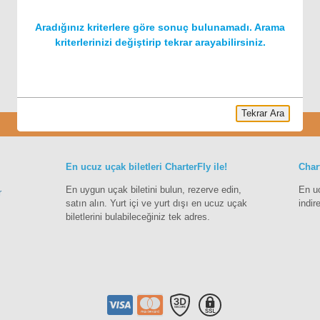
Aradığınız kriterlere göre sonuç bulunamadı. Arama
kriterlerinizi değiştirip tekrar arayabilirsiniz.
Tekrar Ara
Charter
En ucuz uçak biletleri CharterFly ile!
Char
En uygun uçak biletini bulun, rezerve edin,
En u
r
satın alın. Yurt içi ve yurt dışı en ucuz uçak
indir
biletlerini bulabileceğiniz tek adres.