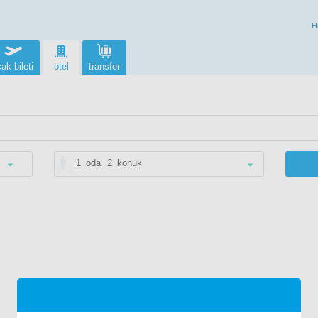
H
ak bileti
otel
transfer
1
oda
2
konuk