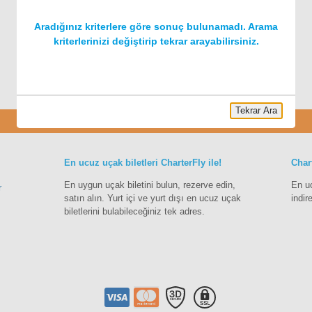
Aradığınız kriterlere göre sonuç bulunamadı. Arama
kriterlerinizi değiştirip tekrar arayabilirsiniz.
Tekrar Ara
Charter
En ucuz uçak biletleri CharterFly ile!
Char
En uygun uçak biletini bulun, rezerve edin,
En u
r
satın alın. Yurt içi ve yurt dışı en ucuz uçak
indir
biletlerini bulabileceğiniz tek adres.