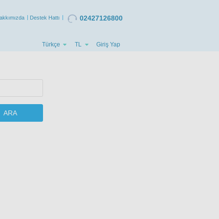
02427126800
akkımızda
Destek Hattı
Türkçe
TL
Giriş Yap
ARA