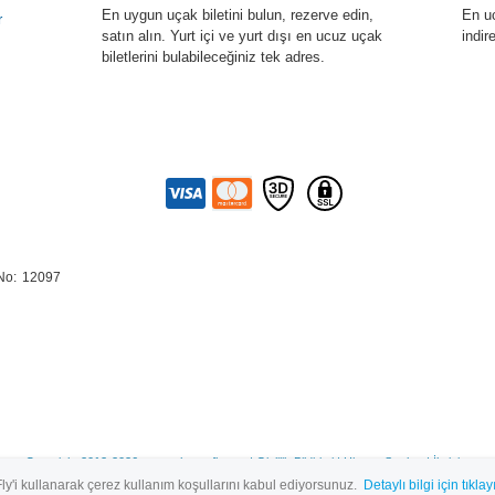
En uygun uçak biletini bulun, rezerve edin,
En u
r
satın alın. Yurt içi ve yurt dışı en ucuz uçak
indir
biletlerini bulabileceğiniz tek adres.
No:
12097
Copyright 2012-2026 www.charterfly.net |
Gizlilik Bildirimi
|
Hizmet Şartları
|
İletişim
ly'i kullanarak çerez kullanım koşullarını kabul ediyorsunuz.
Detaylı bilgi için tıklay