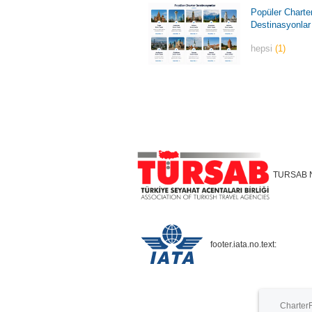
Popüler Charte
Destinasyonlar
hepsi
(1)
TURSAB 
footer.iata.no.text:
CharterF