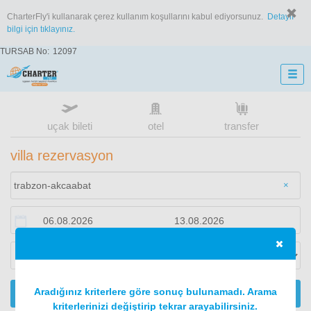
CharterFly'i kullanarak çerez kullanım koşullarını kabul ediyorsunuz.
Detaylı
bilgi için tıklayınız.
TURSAB No:
12097
uçak bileti
otel
transfer
villa rezervasyon
×
Aradığınız kriterlere göre sonuç bulunamadı. Arama
ARA
kriterlerinizi değiştirip tekrar arayabilirsiniz.