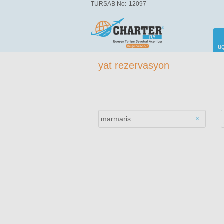
TURSAB No:
12097
uç
yat rezervasyon
×