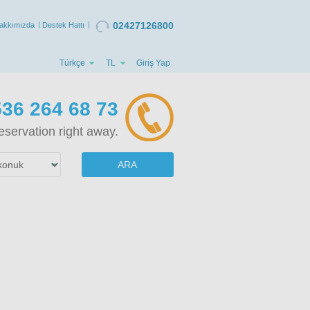
02427126800
akkımızda
Destek Hattı
Türkçe
TL
Giriş Yap
36 264 68 73
eservation right away.
ARA