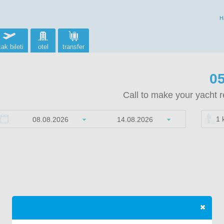
H
ak bileti
otel
transfer
05
Call to make your yacht r