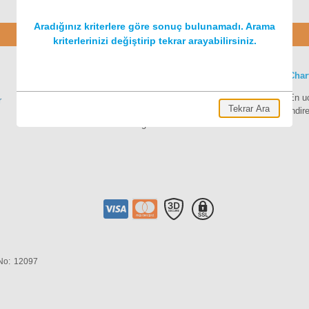
Aradığınız kriterlere göre sonuç bulunamadı. Arama
Charter
kriterlerinizi değiştirip tekrar arayabilirsiniz.
En ucuz uçak biletleri CharterFly ile!
Char
En uygun uçak biletini bulun, rezerve edin,
En u
r
Tekrar Ara
satın alın. Yurt içi ve yurt dışı en ucuz uçak
indir
biletlerini bulabileceğiniz tek adres.
No:
12097